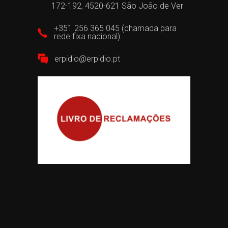
172-192, 4520-621 São João de Ver
+351 256 365 045 (chamada para
rede fixa nacional)
erpidio@erpidio.pt