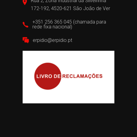
Rua 2, Zona Industrial da Silveirinha
172-192, 4520-621 São João de Ver
+351 256 365 045 (chamada para
rede fixa nacional)
erpidio@erpidio.pt